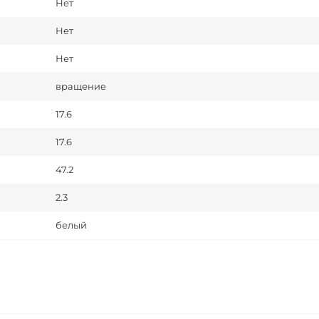
Нет
Нет
Нет
вращение
17.6
17.6
47.2
2.3
белый