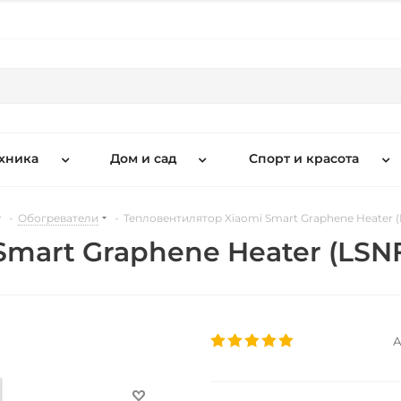
хника
Дом и сад
Спорт и красота
-
Обогреватели
-
Тепловентилятор Xiaomi Smart Graphene Heater
Smart Graphene Heater (LS
А