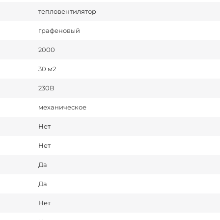
тепловентилятор
графеновый
2000
30 м2
230В
механическое
Нет
Нет
Да
Да
Нет