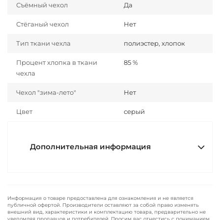
Съёмный чехол
Да
Стёганый чехол
Нет
Тип ткани чехла
полиэстер, хлопок
Процент хлопка в ткани
85 %
чехла
Чехол "зима-лето"
Нет
Цвет
серый
Дополнительная информация
Информация о товаре предоставлена для ознакомления и не является
публичной офертой. Производители оставляют за собой право изменять
внешний вид, характеристики и комплектацию товара, предварительно не
уведомляя продавцов и потребителей. Просим вас отнестись с пониманием