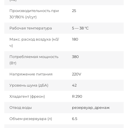
Производительность при
25
30°/80% (л/сут)
Рабочая температура
5 — 38 °C
Макс. расход воздуха (м3/
180
ч)
Потребляемая мощность
380
(Вт)
Напряжение питания
220V
Уровень шума (дБА)
42
Хладагент (фреон)
R 290
Отвод воды
резервуар, дренаж
Объем резервуара (л)
6.5