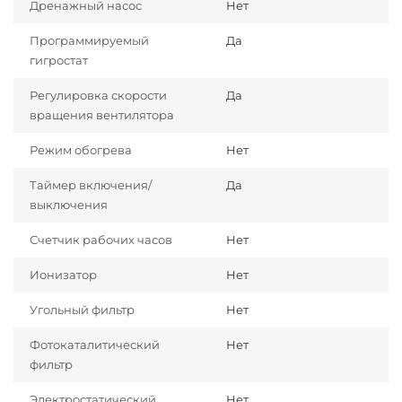
Дренажный насос
Нет
Программируемый
Да
гигростат
Регулировка скорости
Да
вращения вентилятора
Режим обогрева
Нет
Таймер включения/
Да
выключения
Счетчик рабочих часов
Нет
Ионизатор
Нет
Угольный фильтр
Нет
Фотокаталитический
Нет
фильтр
Электростатический
Нет