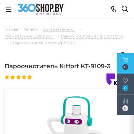
Главная
-
Каталог
-
Бытовая техника
-
Мелкая техника для дома
-
Пароочистители и отпариватели
-
Пароочиститель Kitfort KT-9109-3
Пароочиститель Kitfort KT-9109-3
0
0
0