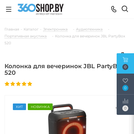
Главная
-
Каталог
-
Электроника
-
Аудиотехника
-
Портативная акустика
-
Колонка для вечеринок JBL PartyBox
520
Колонка для вечеринок JBL PartyBox
0
520
0
ХИТ
НОВИНКА
0