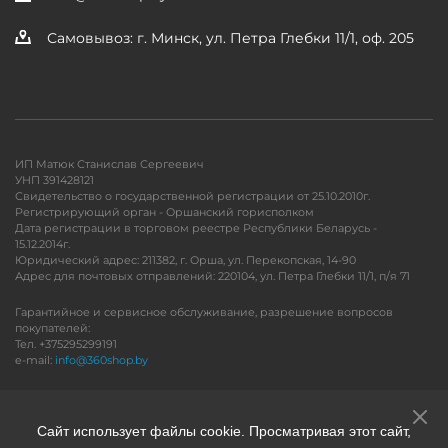
Самовывоз: г. Минск, ул. Петра Глебки 11/1, оф. 205
ИП Матюк Станислав Сергеевич
УНП 391428121
Свидетельство о государственной регистрации от 25.10.2010г.
Регистрирующий орган - Оршанский горисполком
Дата регистрации в торговом реестре Республики Беларусь -
15.12.2014г.
Юридический адрес: 211382, г. Орша, ул. Перекопская, 14-90
Адрес для почтовых отправлений: 220104, ул. Петра Глебки 11/1, п/я 71
Гарантийное и сервисное обслуживание, разрешение вопросов
покупателей:
Тел. +375295299191
e-mail:
info@360shop.by
Версия для печати
Сайт использует файлы cookie. Просматривая этот сайт,