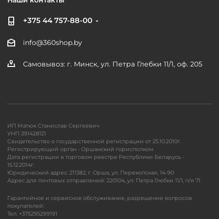
Наши контакты
+375 44 757-88-00
info@360shop.by
Самовывоз: г. Минск, ул. Петра Глебки 11/1, оф. 205
ИП Матюк Станислав Сергеевич
УНП 391428121
Свидетельство о государственной регистрации от 25.10.2010г.
Регистрирующий орган - Оршанский горисполком
Дата регистрации в торговом реестре Республики Беларусь -
15.12.2014г.
Юридический адрес: 211382, г. Орша, ул. Перекопская, 14-90
Адрес для почтовых отправлений: 220104, ул. Петра Глебки 11/1, п/я 71
Гарантийное и сервисное обслуживание, разрешение вопросов
покупателей:
Тел. +375295299191