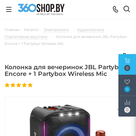
Главная
-
Каталог
-
Электроника
-
Аудиотехника
-
Портативная акустика
-
Колонка для вечеринок JBL Partybox
Encore + 1 Partybox Wireless Mic
Колонка для вечеринок JBL Partybox
0
Encore + 1 Partybox Wireless Mic
0
0