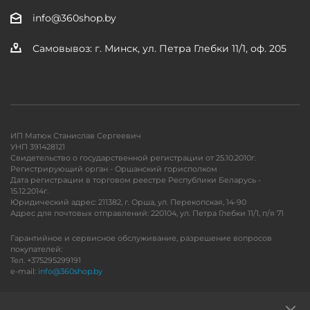
info@360shop.by
Самовывоз: г. Минск, ул. Петра Глебки 11/1, оф. 205
ИП Матюк Станислав Сергеевич
УНП 391428121
Свидетельство о государственной регистрации от 25.10.2010г.
Регистрирующий орган - Оршанский горисполком
Дата регистрации в торговом реестре Республики Беларусь -
15.12.2014г.
Юридический адрес: 211382, г. Орша, ул. Перекопская, 14-90
Адрес для почтовых отправлений: 220104, ул. Петра Глебки 11/1, п/я 71
Гарантийное и сервисное обслуживание, разрешение вопросов
покупателей:
Тел. +375295299191
e-mail:
info@360shop.by