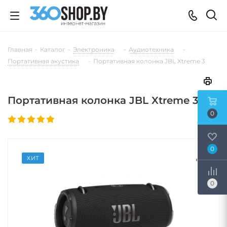
Главная
-
Каталог
-
Электроника
-
Аудиотехника
-
Портативная акустика
-
Портативная колонка JBL Xtreme 3
Портативная колонка JBL Xtreme 3
0
0
ХИТ
0