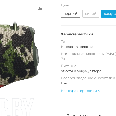
Цвет
черный
синий
камуф
Характеристики
Тип
Bluetooth колонка
Номинальная мощность (RMS) (
70
Питание
от сети и аккумулятора
Воспроизведение с носителей
Нет
Все характеристики
Поделиться