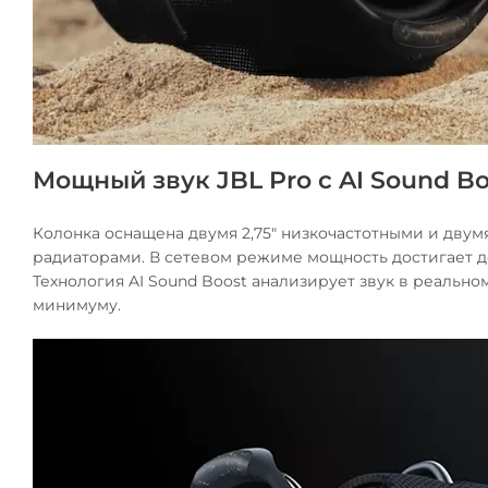
Мощный звук JBL Pro с AI Sound Bo
Колонка оснащена двумя 2,75" низкочастотными и двум
радиаторами. В сетевом режиме мощность достигает до 2 ×
Технология AI Sound Boost анализирует звук в реально
минимуму.