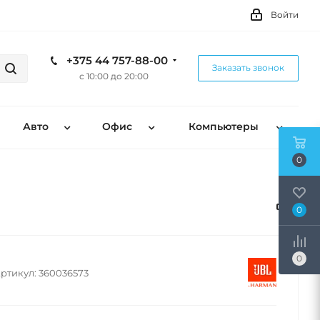
Войти
+375 44 757-88-00
Заказать звонок
с 10:00 до 20:00
Авто
Офис
Компьютеры
0
0
0
ртикул:
360036573