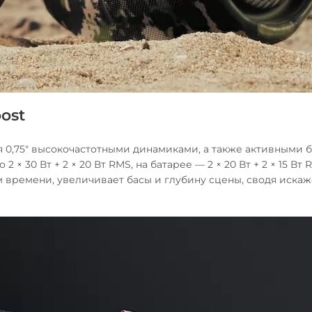
ost
я 0,75" высокочастотными динамиками, а также активными б
 30 Вт + 2 × 20 Вт RMS, на батарее — 2 × 20 Вт + 2 × 15 Вт 
м времени, увеличивает басы и глубину сцены, сводя искаж