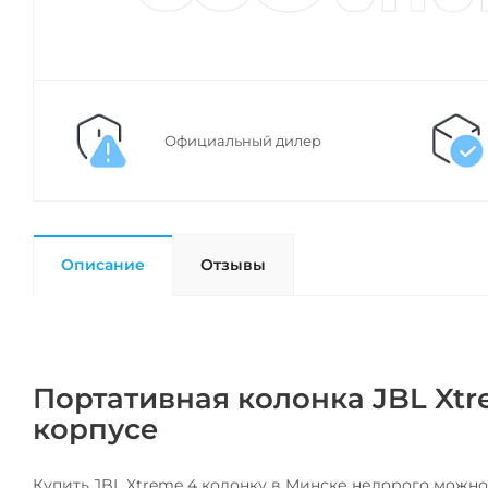
Официальный дилер
Описание
Отзывы
Портативная колонка JBL Xtr
корпусе
Купить JBL Xtreme 4 колонку в Минске недорого можно 