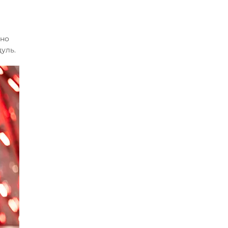
жно
уль.