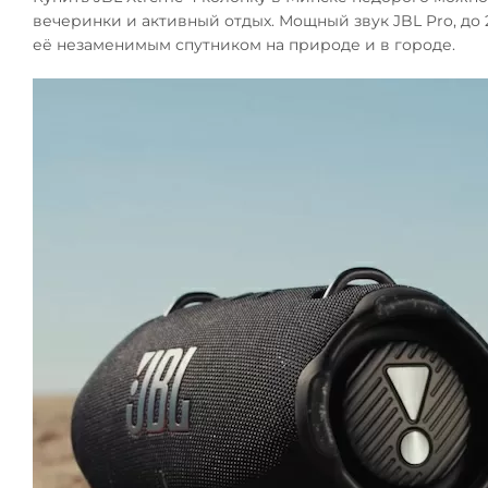
вечеринки и активный отдых. Мощный звук JBL Pro, до 
её незаменимым спутником на природе и в городе.