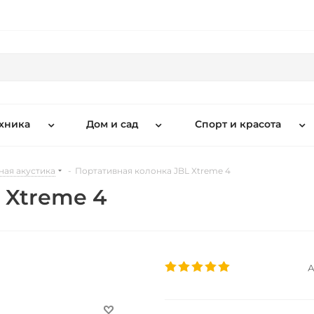
хника
Дом и сад
Спорт и красота
ная акустика
-
Портативная колонка JBL Xtreme 4
 Xtreme 4
А