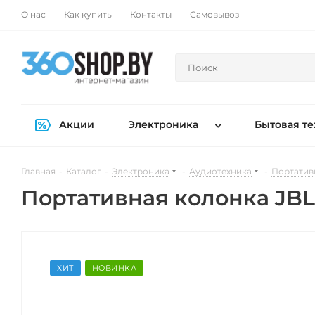
О нас
Как купить
Контакты
Самовывоз
Акции
Электроника
Бытовая те
Главная
-
Каталог
-
Электроника
-
Аудиотехника
-
Портатив
Портативная колонка JBL
ХИТ
НОВИНКА