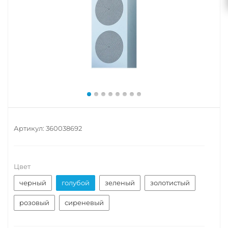
Артикул:
360038692
Цвет
черный
голубой
зеленый
золотистый
розовый
сиреневый