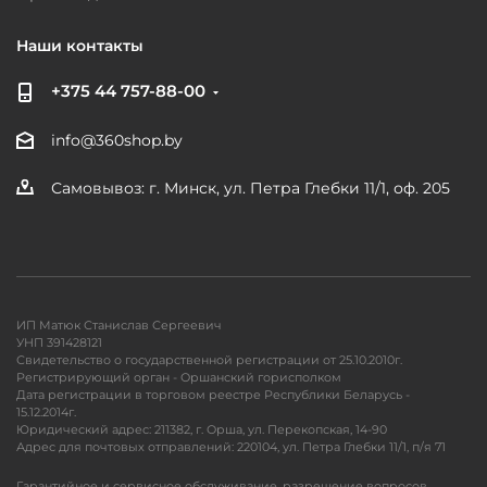
Наши контакты
+375 44 757-88-00
info@360shop.by
Самовывоз: г. Минск, ул. Петра Глебки 11/1, оф. 205
ИП Матюк Станислав Сергеевич
УНП 391428121
Свидетельство о государственной регистрации от 25.10.2010г.
Регистрирующий орган - Оршанский горисполком
Дата регистрации в торговом реестре Республики Беларусь -
15.12.2014г.
Юридический адрес: 211382, г. Орша, ул. Перекопская, 14-90
Адрес для почтовых отправлений: 220104, ул. Петра Глебки 11/1, п/я 71
Гарантийное и сервисное обслуживание, разрешение вопросов