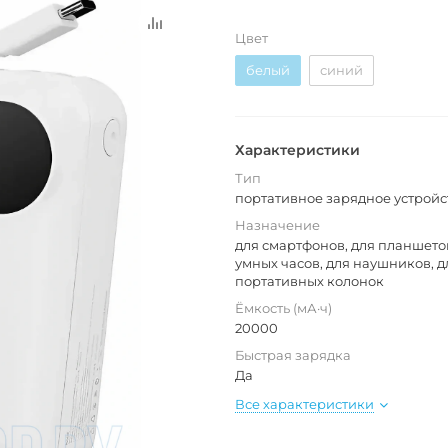
Цвет
белый
синий
Характеристики
Тип
портативное зарядное устройс
Назначение
для смартфонов, для планшетов
умных часов, для наушников, д
портативных колонок
Ёмкость (мА·ч)
20000
Быстрая зарядка
Да
Все характеристики