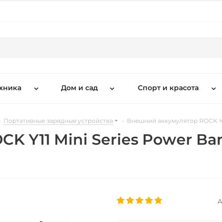
хника
Дом и сад
Спорт и красота
-
Портативные зарядные устройства
-
Внешний аккумулятор ROCK Y11
 Y11 Mini Series Power Ban
А