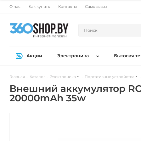
О нас
Как купить
Контакты
Самовывоз
Акции
Электроника
Бытовая те
Главная
-
Каталог
-
Электроника
-
Портативные устройства
Внешний аккумулятор ROCK
20000mAh 35w