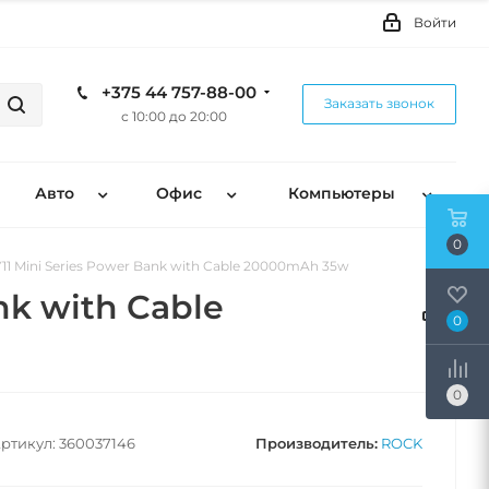
Войти
+375 44 757-88-00
Заказать звонок
с 10:00 до 20:00
Авто
Офис
Компьютеры
0
 Mini Series Power Bank with Cable 20000mAh 35w
k with Cable
0
0
ртикул:
360037146
Производитель:
ROCK