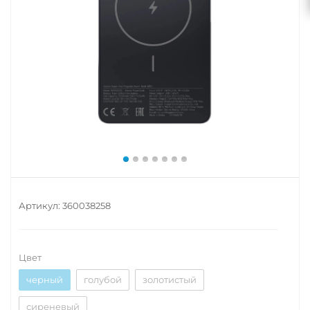
Артикул:
360038258
Цвет
черный
голубой
золотистый
сиреневый