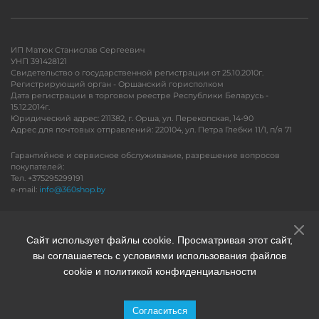
ИП Матюк Станислав Сергеевич
УНП 391428121
Свидетельство о государственной регистрации от 25.10.2010г.
Регистрирующий орган - Оршанский горисполком
Дата регистрации в торговом реестре Республики Беларусь -
15.12.2014г.
Юридический адрес: 211382, г. Орша, ул. Перекопская, 14-90
Адрес для почтовых отправлений: 220104, ул. Петра Глебки 11/1, п/я 71
Гарантийное и сервисное обслуживание, разрешение вопросов
покупателей:
Тел. +375295299191
e-mail:
info@360shop.by
Версия для печати
Сайт использует файлы cookie. Просматривая этот сайт,
вы соглашаетесь с условиями использования файлов
cookie и политикой конфиденциальности
Согласиться