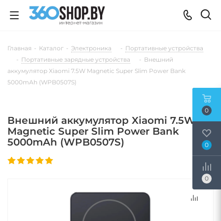
Главная
-
Каталог
-
Электроника
-
Портативные устройства
-
Портативные зарядные устройства
-
Внешний
аккумулятор Xiaomi 7.5W Magnetic Super Slim Power Bank
5000mAh (WPB0507S)
0
Внешний аккумулятор Xiaomi 7.5W
Magnetic Super Slim Power Bank
5000mAh (WPB0507S)
0
0