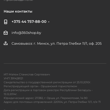
Наши контакты
+375 44 757-88-00
info@360shop.by
Самовывоз: г. Минск, ул. Петра Глебки 11/1, оф. 205
ИП Матюк Станислав Сергеевич
УНП 391428121
Свидетельство о государственной регистрации от 25.10.2010г.
Регистрирующий орган - Оршанский горисполком
Дата регистрации в торговом реестре Республики Беларусь -
15.12.2014г.
Юридический адрес: 211382, г. Орша, ул. Перекопская, 14-90
Адрес для почтовых отправлений: 220104, ул. Петра Глебки 11/1, п/я 71