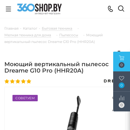
Главная
-
Каталог
-
Бытовая техника
-
Мелкая техника для дома
-
Пылесосы
-
Моющий
вертикальный пылесос Dreame G10 Pro (HHR20A)
Моющий вертикальный пылесос
0
Dreame G10 Pro (HHR20A)
0
СОВЕТУЕМ
0