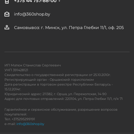
+375 44 757-88-00
info@360shop.by
Самовывоз: г. Минск, ул. Петра Глебки 11/1, оф. 205
ИП Матюк Станислав Сергеевич
УНП 391428121
Свидетельство о государственной регистрации от 25.10.2010г.
Регистрирующий орган - Оршанский горисполком
Дата регистрации в торговом реестре Республики Беларусь -
15.12.2014г.
Юридический адрес: 211382, г. Орша, ул. Перекопская, 14-90
Адрес для почтовых отправлений: 220104, ул. Петра Глебки 11/1, п/я 71
Гарантийное и сервисное обслуживание, разрешение вопросов
покупателей:
Тел. +375295299191
e-mail:
info@360shop.by