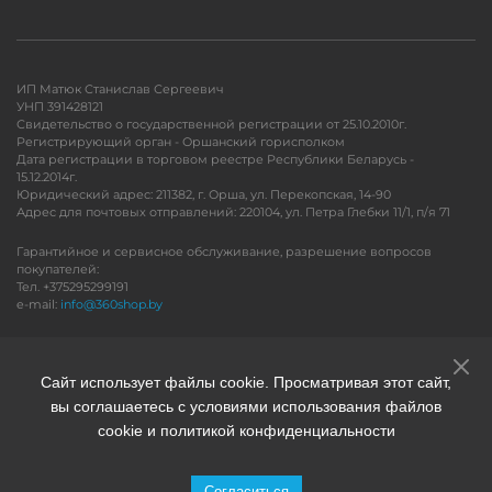
ИП Матюк Станислав Сергеевич
УНП 391428121
Свидетельство о государственной регистрации от 25.10.2010г.
Регистрирующий орган - Оршанский горисполком
Дата регистрации в торговом реестре Республики Беларусь -
15.12.2014г.
Юридический адрес: 211382, г. Орша, ул. Перекопская, 14-90
Адрес для почтовых отправлений: 220104, ул. Петра Глебки 11/1, п/я 71
Гарантийное и сервисное обслуживание, разрешение вопросов
покупателей:
Тел. +375295299191
e-mail:
info@360shop.by
Версия для печати
Сайт использует файлы cookie. Просматривая этот сайт,
вы соглашаетесь с условиями использования файлов
cookie и политикой конфиденциальности
Согласиться