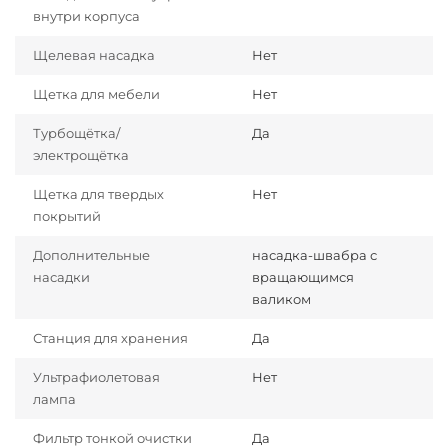
внутри корпуса
Щелевая насадка
Нет
Щетка для мебели
Нет
Турбощётка/
Да
электрощётка
Щетка для твердых
Нет
покрытий
Дополнительные
насадка-швабра с
насадки
вращающимся
валиком
Станция для хранения
Да
Ультрафиолетовая
Нет
лампа
Фильтр тонкой очистки
Да