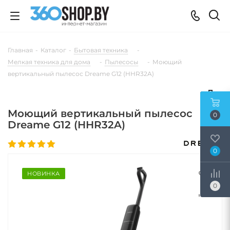
Главная
-
Каталог
-
Бытовая техника
-
Мелкая техника для дома
-
Пылесосы
-
Моющий
вертикальный пылесос Dreame G12 (HHR32A)
Моющий вертикальный пылесос
0
Dreame G12 (HHR32A)
0
НОВИНКА
0