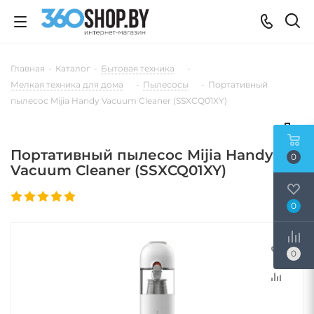
Главная
-
Каталог
-
Бытовая техника
-
Мелкая техника для дома
-
Пылесосы
-
Портативный
пылесос Mijia Handy Vacuum Cleaner (SSXCQ01XY)
Портативный пылесос Mijia Handy
0
Vacuum Cleaner (SSXCQ01XY)
0
0