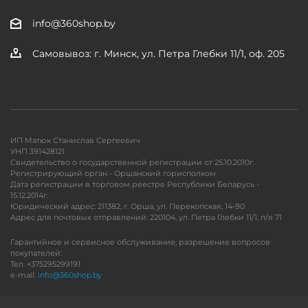
info@360shop.by
Самовывоз: г. Минск, ул. Петра Глебки 11/1, оф. 205
ИП Матюк Станислав Сергеевич
УНП 391428121
Свидетельство о государственной регистрации от 25.10.2010г.
Регистрирующий орган - Оршанский горисполком
Дата регистрации в торговом реестре Республики Беларусь -
15.12.2014г.
Юридический адрес: 211382, г. Орша, ул. Перекопская, 14-90
Адрес для почтовых отправлений: 220104, ул. Петра Глебки 11/1, п/я 71
Гарантийное и сервисное обслуживание, разрешение вопросов
покупателей:
Тел. +375295299191
e-mail:
info@360shop.by