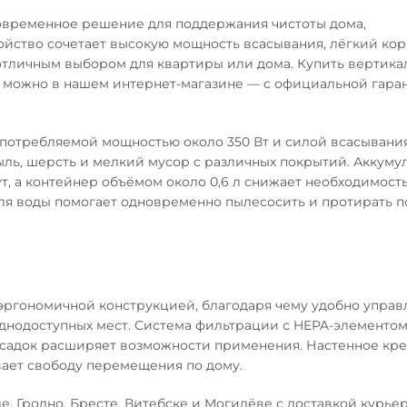
современное решение для поддержания чистоты дома,
йство сочетает высокую мощность всасывания, лёгкий кор
 отличным выбором для квартиры или дома. Купить вертик
о можно в нашем интернет-магазине — с официальной гара
отребляемой мощностью около 350 Вт и силой всасывани
пыль, шерсть и мелкий мусор с различных покрытий. Аккуму
, а контейнер объёмом около 0,6 л снижает необходимость
ля воды помогает одновременно пылесосить и протирать п
 эргономичной конструкцией, благодаря чему удобно управ
уднодоступных мест. Система фильтрации с HEPA-элементо
насадок расширяет возможности применения. Настенное кр
ает свободу перемещения по дому.
е, Гродно, Бресте, Витебске и Могилёве с доставкой курье