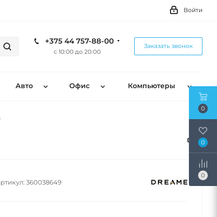
Войти
+375 44 757-88-00
Заказать звонок
с 10:00 до 20:00
Авто
Офис
Компьютеры
0
)
0
0
ртикул:
360038649