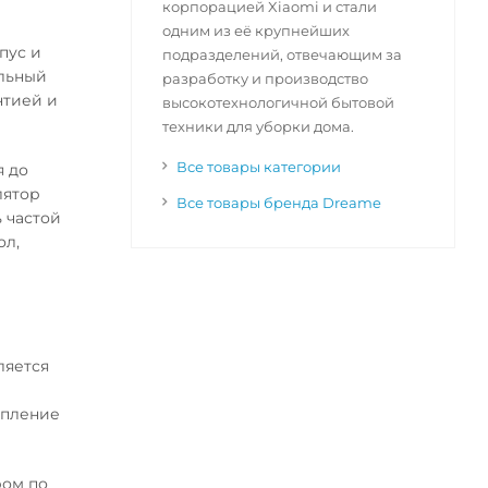
корпорацией Xiaomi и стали
одним из её крупнейших
пус и
подразделений, отвечающим за
альный
разработку и производство
нтией и
высокотехнологичной бытовой
техники для уборки дома.
Все товары категории
я до
лятор
Все товары бренда Dreame
 частой
ол,
ляется
м
епление
ром по