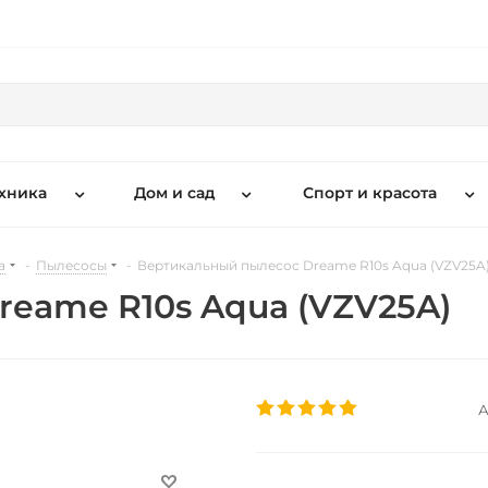
хника
Дом и сад
Спорт и красота
а
-
Пылесосы
-
Вертикальный пылесос Dreame R10s Aqua (VZV25A
eame R10s Aqua (VZV25A)
А