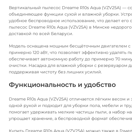
Вертикальный пылесос Dreame R10s Aqua (VZV25A) — 
объединяющее функции сухой и влажной уборки. Устро
удобное беспроводное использование, что делает его
пылесос Dreame R10s Aqua (VZV25A) в Минске недорог
доставкой по всей Беларуси.
Модель оснащена мощным бесщёточным двигателем с п
примерно 120 аВт, что позволяет эффективно удалять 
обеспечивает автономную работу до примерно 70 минут
очистки. Насадка для влажной уборки с резервуаром д
поддерживая чистоту без лишних усилий.
Функциональность и удобство
Dreame R10s Aqua (VZV25A) отличается лёгким весом и
одной рукой и подходит для уборки пола, мебели и тр
помогает удерживать мелкие частицы пыли, а набор 
упрощает хранение, а беспроводной формат обеспечив
Купить Dreame R10s Aqua (VZV25A) можно также в Гомел