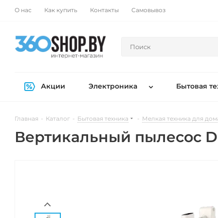
О нас
Как купить
Контакты
Самовывоз
Акции
Электроника
Бытовая те
Главная
-
Каталог
-
Бытовая техника
-
Мелкая техника для дом
Вертикальный пылесос Dr