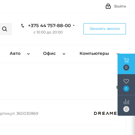
Войти
+375 44 757-88-00
Заказать звонок
с 10:00 до 20:00
Авто
Офис
Компьютеры
0
0
0
ртикул:
360030869