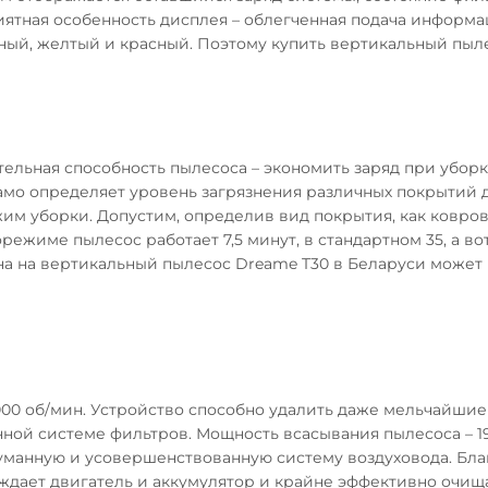
иятная особенность дисплея – облегченная подача информа
леный, желтый и красный. Поэтому купить вертикальный пыл
тельная способность пылесоса – экономить заряд при уборк
амо определяет уровень загрязнения различных покрытий д
жим уборки. Допустим, определив вид покрытия, как ковро
ежиме пылесос работает 7,5 минут, в стандартном 35, а во
а на вертикальный пылесос Dreame T30 в Беларуси может 
00 об/мин. Устройство способно удалить даже мельчайшие
нной системе фильтров. Мощность всасывания пылесоса – 1
уманную и усовершенствованную систему воздуховода. Бла
ждает двигатель и аккумулятор и крайне эффективно очищ