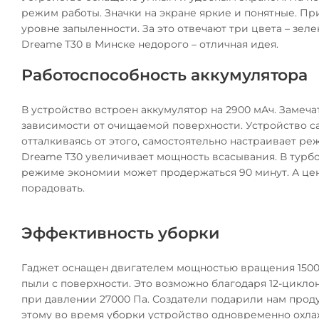
режим работы. Значки на экране яркие и понятные. Пр
уровне запыленности. За это отвечают три цвета – зе
Dreame T30 в Минске недорого – отличная идея.
Работоспособность аккумулятора
В устройство встроен аккумулятор на 2900 мАч. Замеча
зависимости от очищаемой поверхности. Устройство с
отталкиваясь от этого, самостоятельно настраивает ре
Dreame T30 увеличивает мощность всасывания. В турбор
режиме экономии может продержаться 90 минут. А цен
порадовать.
Эффективность уборки
Гаджет оснащен двигателем мощностью вращения 1500
пыли с поверхности. Это возможно благодаря 12-цикло
при давлении 27000 Па. Создатели подарили нам прод
этому во время уборки устройство одновременно охла