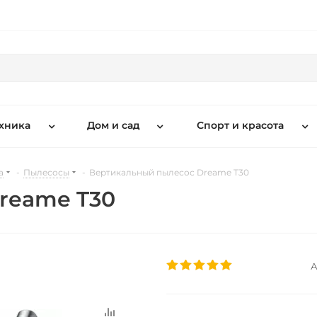
хника
Дом и сад
Спорт и красота
а
-
Пылесосы
-
Вертикальный пылесос Dreame T30
reame T30
А