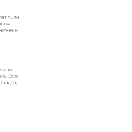
ляет пыли
щетка
ортнее и
дители
ль. Если
Гродно,