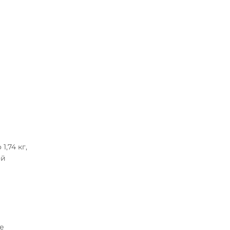
,74 кг,
ой
е