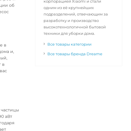
корпорацией Xiaomi и стали
ции об
одним из её крупнейших
есос
подразделений, отвечающим за
разработку и производство
высокотехнологичной бытовой
техники для уборки дома.
Все товары категории
е в
ома и,
Все товары бренда Dreame
вый,
т в
вас
 частицы
90 аВт
годаря
ает