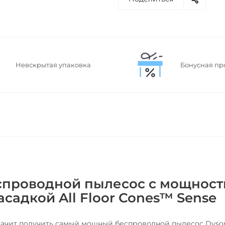
Невскрытая упаковка
Бонусная пр
беспроводной пылесос с мощнос
садкой All Floor Cones™ Sense
значит получить самый мощный беспроводной пылесос Dyso