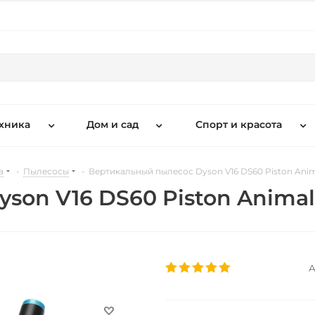
хника
Дом и сад
Спорт и красота
а
-
Пылесосы
-
Вертикальный пылесос Dyson V16 DS60 Piston Ani
son V16 DS60 Piston Animal
А