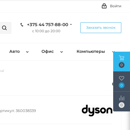
Войти
+375 44 757-88-00
Заказать звонок
с 10:00 до 20:00
Авто
Офис
Компьютеры
0
mal
0
0
ртикул:
360038339