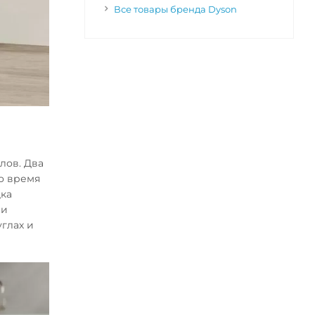
Все товары бренда Dyson
лов. Два
о время
дка
 и
глах и