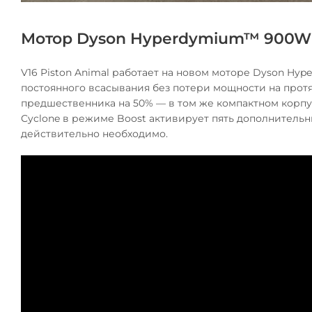
Мотор Dyson Hyperdymium™ 900W
V16 Piston Animal работает на новом моторе Dyson H
постоянного всасывания без потери мощности на прот
предшественника на 50% — в том же компактном корпу
Cyclone в режиме Boost активирует пять дополнительны
действительно необходимо.