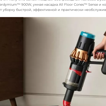
erdymium™ 900W, умная насадка All Floor Cones™ Sense и к
т уборку быстрой, эффективной и практически необслужи