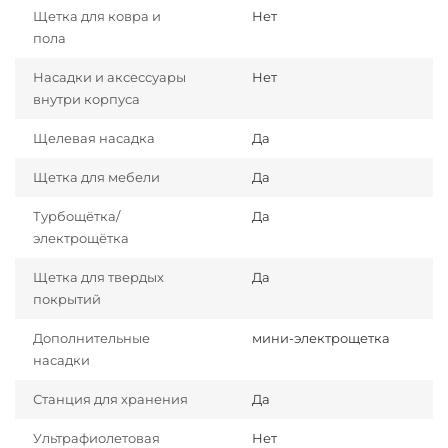
Щетка для ковра и
Нет
пола
Насадки и аксессуары
Нет
внутри корпуса
Щелевая насадка
Да
Щетка для мебели
Да
Турбощётка/
Да
электрощётка
Щетка для твердых
Да
покрытий
Дополнительные
мини-электрощетка
насадки
Станция для хранения
Да
Ультрафиолетовая
Нет