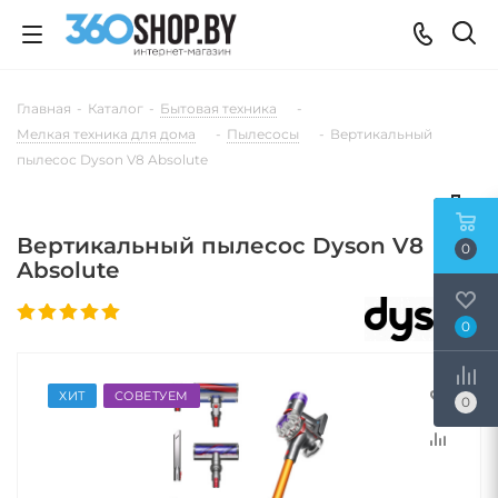
Главная
-
Каталог
-
Бытовая техника
-
Мелкая техника для дома
-
Пылесосы
-
Вертикальный
пылесос Dyson V8 Absolute
Вертикальный пылесос Dyson V8
0
Absolute
0
ХИТ
СОВЕТУЕМ
0