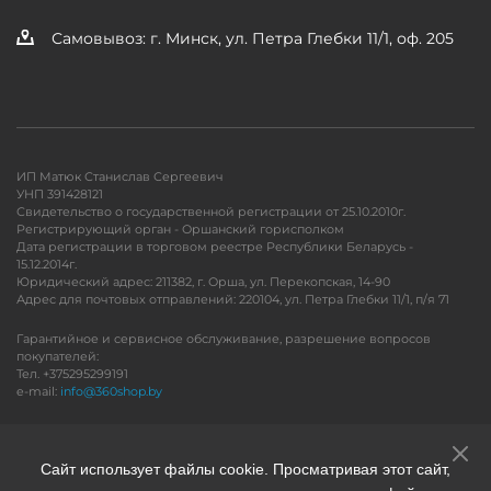
Самовывоз: г. Минск, ул. Петра Глебки 11/1, оф. 205
ИП Матюк Станислав Сергеевич
УНП 391428121
Свидетельство о государственной регистрации от 25.10.2010г.
Регистрирующий орган - Оршанский горисполком
Дата регистрации в торговом реестре Республики Беларусь -
15.12.2014г.
Юридический адрес: 211382, г. Орша, ул. Перекопская, 14-90
Адрес для почтовых отправлений: 220104, ул. Петра Глебки 11/1, п/я 71
Гарантийное и сервисное обслуживание, разрешение вопросов
покупателей:
Тел. +375295299191
e-mail:
info@360shop.by
Версия для печати
Сайт использует файлы cookie. Просматривая этот сайт,