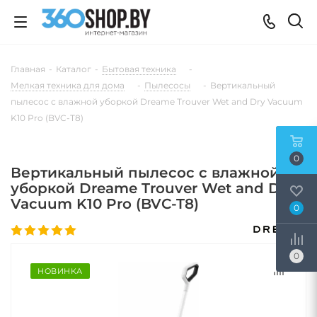
Главная
-
Каталог
-
Бытовая техника
-
Мелкая техника для дома
-
Пылесосы
-
Вертикальный
пылесос с влажной уборкой Dreame Trouver Wet and Dry Vacuum
K10 Pro (BVC-T8)
0
Вертикальный пылесос с влажной
уборкой Dreame Trouver Wet and Dry
Vacuum K10 Pro (BVC-T8)
0
0
НОВИНКА