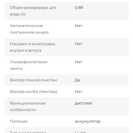
Объём резервуара для
0.89
воды (л)
Автоматическое
Нет
сматывание шнура
Насадки и аксессуары
Нет
внутри корпуса
Ультрафиолетовая
Нет
лампа
Фильтр тонкой очистки
Да
Фильтр-колба (твистер)
Нет
Функциональные
дисплей
особенности
Питание
аккумулятор
Тип аккумулятора
Li-ion