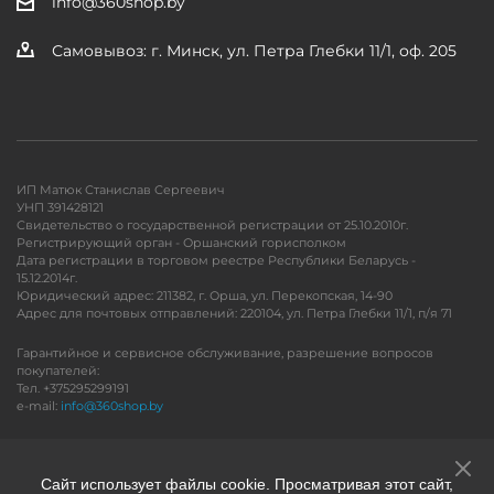
info@360shop.by
Самовывоз: г. Минск, ул. Петра Глебки 11/1, оф. 205
ИП Матюк Станислав Сергеевич
УНП 391428121
Свидетельство о государственной регистрации от 25.10.2010г.
Регистрирующий орган - Оршанский горисполком
Дата регистрации в торговом реестре Республики Беларусь -
15.12.2014г.
Юридический адрес: 211382, г. Орша, ул. Перекопская, 14-90
Адрес для почтовых отправлений: 220104, ул. Петра Глебки 11/1, п/я 71
Гарантийное и сервисное обслуживание, разрешение вопросов
покупателей:
Тел. +375295299191
e-mail:
info@360shop.by
Версия для печати
Сайт использует файлы cookie. Просматривая этот сайт,