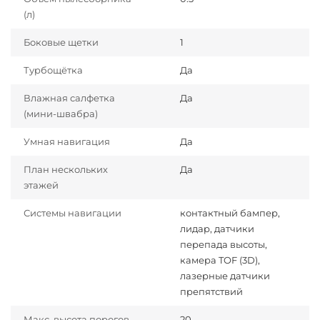
(л)
Боковые щетки
1
Турбощётка
Да
Влажная салфетка
Да
(мини-швабра)
Умная навигация
Да
План нескольких
Да
этажей
Системы навигации
контактный бампер,
лидар, датчики
перепада высоты,
камера TOF (3D),
лазерные датчики
препятствий
Макс. высота порогов
20