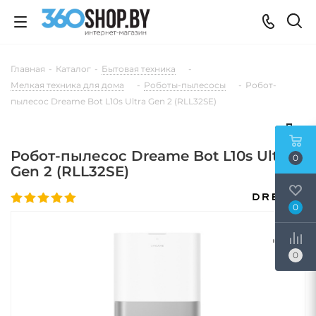
Главная
-
Каталог
-
Бытовая техника
-
Мелкая техника для дома
-
Роботы-пылесосы
-
Робот-
пылесос Dreame Bot L10s Ultra Gen 2 (RLL32SE)
Робот-пылесос Dreame Bot L10s Ultra
0
Gen 2 (RLL32SE)
0
0