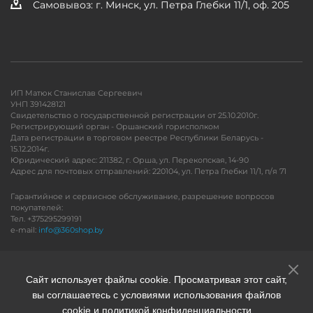
Самовывоз: г. Минск, ул. Петра Глебки 11/1, оф. 205
ИП Матюк Станислав Сергеевич
УНП 391428121
Свидетельство о государственной регистрации от 25.10.2010г.
Регистрирующий орган - Оршанский горисполком
Дата регистрации в торговом реестре Республики Беларусь -
15.12.2014г.
Юридический адрес: 211382, г. Орша, ул. Перекопская, 14-90
Адрес для почтовых отправлений: 220104, ул. Петра Глебки 11/1, п/я 71
Гарантийное и сервисное обслуживание, разрешение вопросов
покупателей:
Тел. +375295299191
e-mail:
info@360shop.by
Версия для печати
Сайт использует файлы cookie. Просматривая этот сайт,
вы соглашаетесь с условиями использования файлов
cookie и политикой конфиденциальности