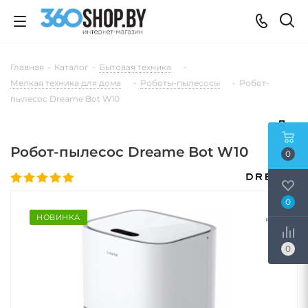
Главная
-
Каталог
-
Бытовая техника
-
Мелкая техника для дома
-
Роботы-пылесосы
-
Робот-
пылесос Dreame Bot W10
Робот-пылесос Dreame Bot W10
0
0
НОВИНКА
0