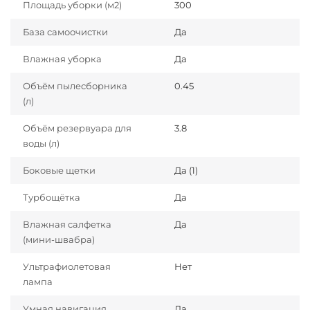
Площадь уборки (м2)
300
База самоочистки
Да
Влажная уборка
Да
Объём пылесборника
0.45
(л)
Объём резервуара для
3.8
воды (л)
Боковые щетки
Да (1)
Турбощётка
Да
Влажная салфетка
Да
(мини-швабра)
Ультрафиолетовая
Нет
лампа
Умная навигация
Да