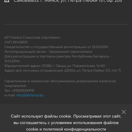
Самовывоз: г. Минск, ул. Петра Глебки 11/1, оф. 205
ИП Матюк Станислав Сергеевич
УНП 391428121
Свидетельство о государственной регистрации от 25.10.2010г.
Регистрирующий орган - Оршанский горисполком
Дата регистрации в торговом реестре Республики Беларусь -
15.12.2014г.
Юридический адрес: 211382, г. Орша, ул. Перекопская, 14-90
Адрес для почтовых отправлений: 220104, ул. Петра Глебки 11/1, п/я 71
Гарантийное и сервисное обслуживание, разрешение вопросов
покупателей:
Тел. +375295299191
e-mail:
info@360shop.by
Версия для печати
Сайт использует файлы cookie. Просматривая этот сайт,
вы соглашаетесь с условиями использования файлов
cookie и политикой конфиденциальности