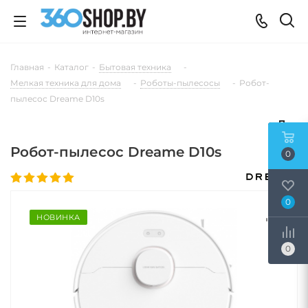
Главная
-
Каталог
-
Бытовая техника
-
Мелкая техника для дома
-
Роботы-пылесосы
-
Робот-
пылесос Dreame D10s
Робот-пылесос Dreame D10s
0
0
НОВИНКА
0