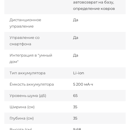
автовозврат на базу,
определение ковров
Дистанционное
Да
управление
Управление со
Да
смартфона
Интеграция в "умный
Да
дом"
Тип аккумулятора
Li-ion
Ёмкость аккумулятора
5 200 мА·ч
Уровень шума (дБ)
65
Ширина (см)
35
Глубина (см)
35
Высота (см)
9.68