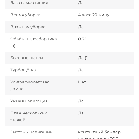
База самоочистки
Да
Время уборки
4 часа 20 минут
Влажная уборка
Да
Объём пылесборника
0.32
(л)
Боковые щетки
Да (1)
Турбощётка
Да
Ультрафиолетовая
Нет
лампа
Умная навигация
Да
План нескольких
Да
этажей
Системы навигации
контактный бампер,
лидар, камера TOF