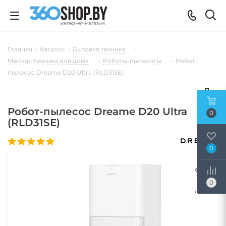
Главная
-
Каталог
-
Бытовая техника
-
Мелкая техника для дома
-
Роботы-пылесосы
-
Робот-
пылесос Dreame D20 Ultra (RLD31SE)
Робот-пылесос Dreame D20 Ultra
0
(RLD31SE)
0
0