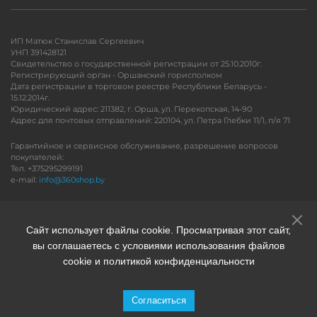
ИП Матюк Станислав Сергеевич
УНП 391428121
Свидетельство о государственной регистрации от 25.10.2010г.
Регистрирующий орган - Оршанский горисполком
Дата регистрации в торговом реестре Республики Беларусь -
15.12.2014г.
Юридический адрес: 211382, г. Орша, ул. Перекопская, 14-90
Адрес для почтовых отправлений: 220104, ул. Петра Глебки 11/1, п/я 71
Гарантийное и сервисное обслуживание, разрешение вопросов
покупателей:
Тел. +375295299191
e-mail:
info@360shop.by
Версия для печати
Сайт использует файлы cookie. Просматривая этот сайт,
вы соглашаетесь с условиями использования файлов
cookie и политикой конфиденциальности
Согласиться