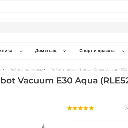
хника
Дом и сад
Спорт и красота
а
-
Роботы-пылесосы
-
Робот-пылесос Trouver Robot Vacuum E30 
obot Vacuum E30 Aqua (RLE5
А