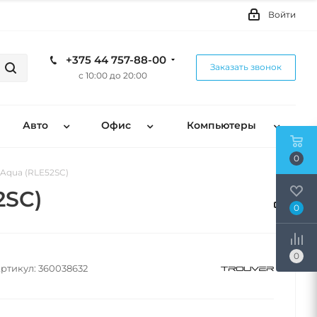
Войти
+375 44 757-88-00
Заказать звонок
с 10:00 до 20:00
Авто
Офис
Компьютеры
0
Aqua (RLE52SC)
2SC)
0
0
ртикул:
360038632