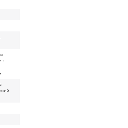
,
ая
ие
я
е
а
еский