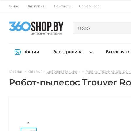
О нас
Как купить
Контакты
Самовывоз
Акции
Электроника
Бытовая те
Главная
-
Каталог
-
Бытовая техника
-
Мелкая техника для дом
Робот-пылесос Trouver R