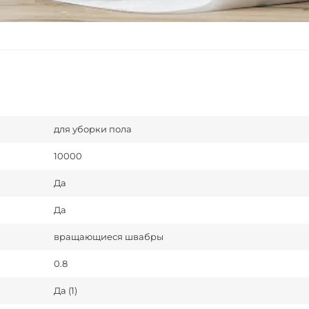
для уборки пола
10000
Да
Да
вращающиеся швабры
0.8
Да (1)