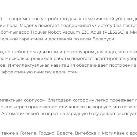
C) — современное устройство для автоматической уборки д
ки пола. Модель помогает поддерживать чистоту без посто
обот-пылесос Trouver Robot Vacuum E30 Aqua (RLE52SC) в М
альной гарантией и доставкой по всей Беларуси.
, контейнером для пыли и резервуаром для воды, что поз
ь. Несколько режимов работы помогают адаптировать убо
ров. Интеллектуальная навигация обеспечивает построение
 эффективную очистку вдоль стен.
компактным корпусом, благодаря которому легко проезжает 
ожно через приложение или кнопки на корпусе, что позво
 Автоматический возврат на зарядную базу делает эксплуа
 также в Гомеле, Гродно, Бресте, Витебске и Могилёве с до