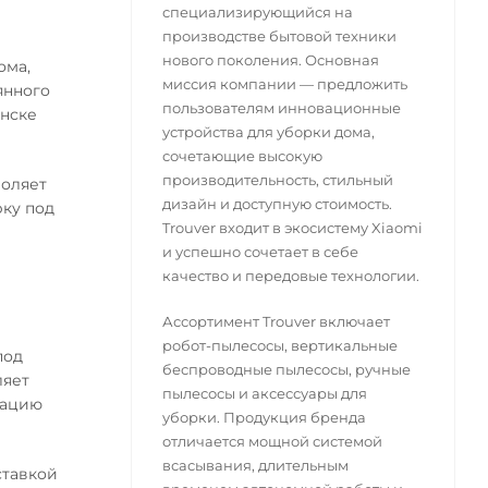
специализирующийся на
производстве бытовой техники
нового поколения. Основная
ома,
миссия компании — предложить
янного
пользователям инновационные
инске
устройства для уборки дома,
сочетающие высокую
производительность, стильный
воляет
дизайн и доступную стоимость.
рку под
Trouver входит в экосистему Xiaomi
и успешно сочетает в себе
качество и передовые технологии.
Ассортимент Trouver включает
робот-пылесосы, вертикальные
под
беспроводные пылесосы, ручные
ляет
пылесосы и аксессуары для
тацию
уборки. Продукция бренда
отличается мощной системой
всасывания, длительным
ставкой