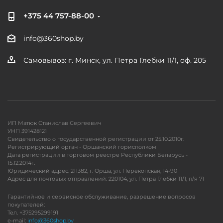
+375 44 757-88-00
info@360shop.by
Самовывоз: г. Минск, ул. Петра Глебки 11/1, оф. 205
ИП Матюк Станислав Сергеевич
УНП 391428121
Свидетельство о государственной регистрации от 25.10.2010г.
Регистрирующий орган - Оршанский горисполком
Дата регистрации в торговом реестре Республики Беларусь -
15.12.2014г.
Юридический адрес: 211382, г. Орша, ул. Перекопская, 14-90
Адрес для почтовых отправлений: 220104, ул. Петра Глебки 11/1, п/я 71
Гарантийное и сервисное обслуживание, разрешение вопросов
покупателей:
Тел. +375295299191
e-mail:
info@360shop.by