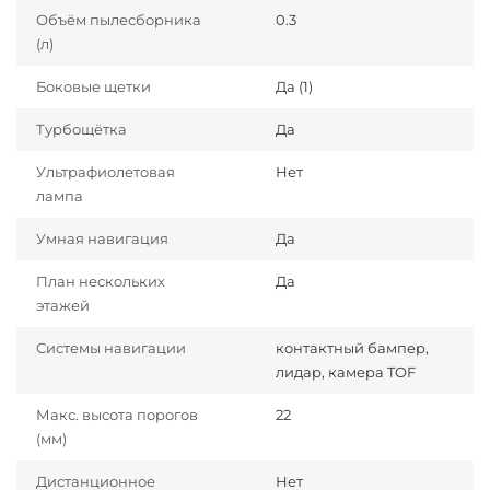
Объём пылесборника
0.3
(л)
Боковые щетки
Да (1)
Турбощётка
Да
Ультрафиолетовая
Нет
лампа
Умная навигация
Да
План нескольких
Да
этажей
Системы навигации
контактный бампер,
лидар, камера TOF
Макс. высота порогов
22
(мм)
Дистанционное
Нет