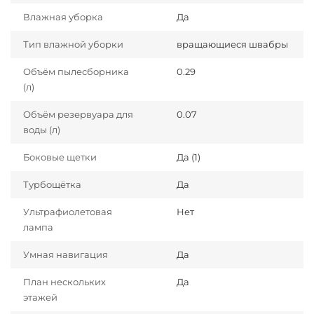
Влажная уборка
Да
Тип влажной уборки
вращающиеся швабры
Объём пылесборника
0.29
(л)
Объём резервуара для
0.07
воды (л)
Боковые щетки
Да (1)
Турбощётка
Да
Ультрафиолетовая
Нет
лампа
Умная навигация
Да
План нескольких
Да
этажей