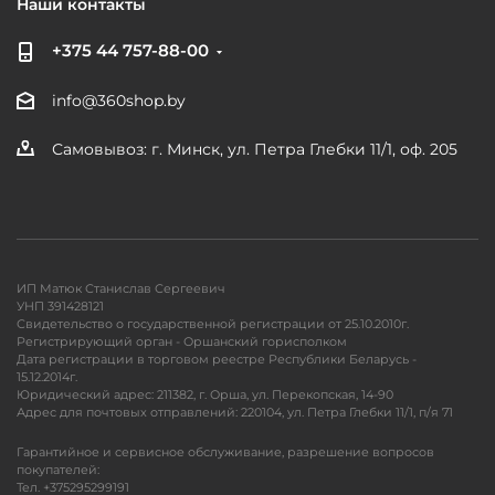
Наши контакты
+375 44 757-88-00
info@360shop.by
Самовывоз: г. Минск, ул. Петра Глебки 11/1, оф. 205
ИП Матюк Станислав Сергеевич
УНП 391428121
Свидетельство о государственной регистрации от 25.10.2010г.
Регистрирующий орган - Оршанский горисполком
Дата регистрации в торговом реестре Республики Беларусь -
15.12.2014г.
Юридический адрес: 211382, г. Орша, ул. Перекопская, 14-90
Адрес для почтовых отправлений: 220104, ул. Петра Глебки 11/1, п/я 71
Гарантийное и сервисное обслуживание, разрешение вопросов
покупателей:
Тел. +375295299191