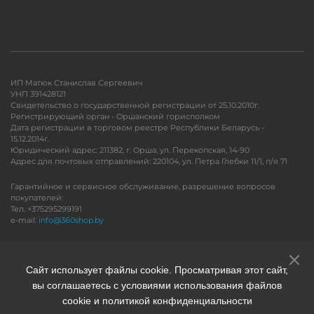
ИП Матюк Станислав Сергеевич
УНП 391428121
Свидетельство о государственной регистрации от 25.10.2010г.
Регистрирующий орган - Оршанский горисполком
Дата регистрации в торговом реестре Республики Беларусь -
15.12.2014г.
Юридический адрес: 211382, г. Орша, ул. Перекопская, 14-90
Адрес для почтовых отправлений: 220104, ул. Петра Глебки 11/1, п/я 71
Гарантийное и сервисное обслуживание, разрешение вопросов
покупателей:
Тел. +375295299191
e-mail:
info@360shop.by
Версия для печати
Сайт использует файлы cookie. Просматривая этот сайт,
вы соглашаетесь с условиями использования файлов
cookie и политикой конфиденциальности