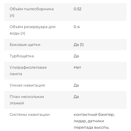
Объём пылесборника
0.52
(л)
Объём резервуара для
0.4
воды (л)
Боковые щетки
Да (1)
Турбощётка
Да
Ультрафиолетовая
Нет
лампа
Умная навигация
Да
План нескольких
Да
этажей
Системы навигации
контактный бампер,
лидар, датчики
перепада высоты,