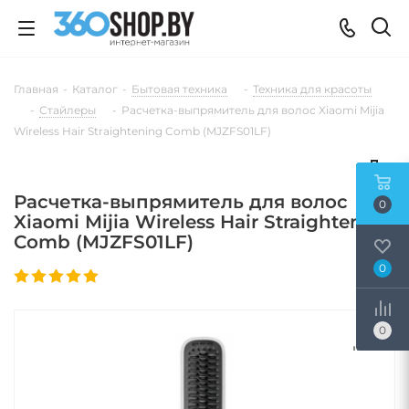
Главная
-
Каталог
-
Бытовая техника
-
Техника для красоты
-
Стайлеры
-
Расчетка-выпрямитель для волос Xiaomi Mijia
Wireless Hair Straightening Comb (MJZFS01LF)
Расчетка-выпрямитель для волос
0
Xiaomi Mijia Wireless Hair Straightening
Comb (MJZFS01LF)
0
0