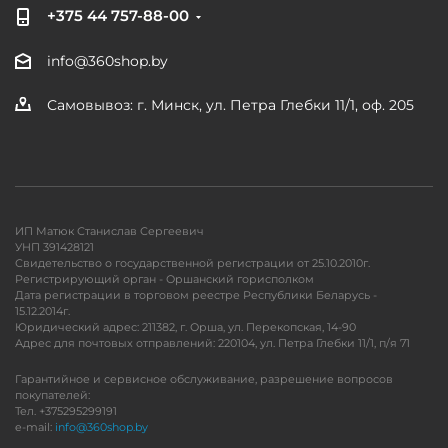
+375 44 757-88-00
info@360shop.by
Самовывоз: г. Минск, ул. Петра Глебки 11/1, оф. 205
ИП Матюк Станислав Сергеевич
УНП 391428121
Свидетельство о государственной регистрации от 25.10.2010г.
Регистрирующий орган - Оршанский горисполком
Дата регистрации в торговом реестре Республики Беларусь -
15.12.2014г.
Юридический адрес: 211382, г. Орша, ул. Перекопская, 14-90
Адрес для почтовых отправлений: 220104, ул. Петра Глебки 11/1, п/я 71
Гарантийное и сервисное обслуживание, разрешение вопросов
покупателей:
Тел. +375295299191
e-mail:
info@360shop.by