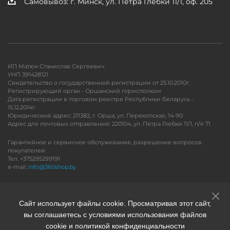
Самовывоз: г. Минск, ул. Петра Глебки 11/1, оф. 205
ИП Матюк Станислав Сергеевич
УНП 391428121
Свидетельство о государственной регистрации от 25.10.2010г.
Регистрирующий орган - Оршанский горисполком
Дата регистрации в торговом реестре Республики Беларусь -
15.12.2014г.
Юридический адрес: 211382, г. Орша, ул. Перекопская, 14-90
Адрес для почтовых отправлений: 220104, ул. Петра Глебки 11/1, п/я 71
Гарантийное и сервисное обслуживание, разрешение вопросов
покупателей:
Тел. +375295299191
e-mail:
info@360shop.by
Версия для печати
Сайт использует файлы cookie. Просматривая этот сайт,
вы соглашаетесь с условиями использования файлов
cookie и политикой конфиденциальности