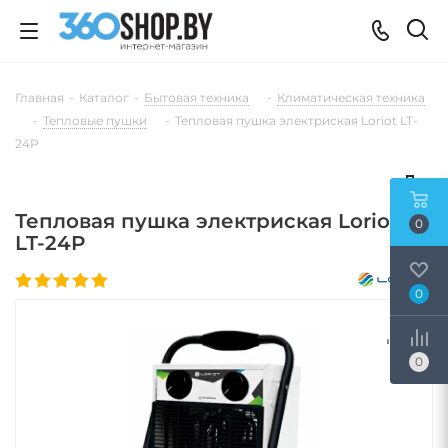
Главная
-
Каталог
-
Бытовая техника
-
Климатическая техника
-
Тепловые пушки
-
Тепловая пушка электриская Loriot LT-
24P
Тепловая пушка электриская Loriot
0
LT-24P
0
0