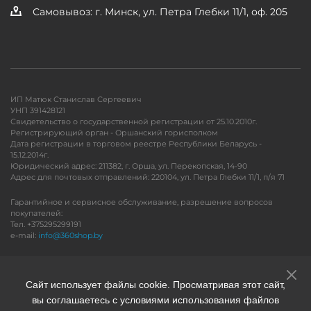
Самовывоз: г. Минск, ул. Петра Глебки 11/1, оф. 205
ИП Матюк Станислав Сергеевич
УНП 391428121
Свидетельство о государственной регистрации от 25.10.2010г.
Регистрирующий орган - Оршанский горисполком
Дата регистрации в торговом реестре Республики Беларусь -
15.12.2014г.
Юридический адрес: 211382, г. Орша, ул. Перекопская, 14-90
Адрес для почтовых отправлений: 220104, ул. Петра Глебки 11/1, п/я 71
Гарантийное и сервисное обслуживание, разрешение вопросов
покупателей:
Тел. +375295299191
e-mail:
info@360shop.by
Версия для печати
Сайт использует файлы cookie. Просматривая этот сайт,
вы соглашаетесь с условиями использования файлов