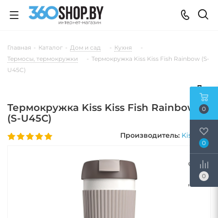
Главная
-
Каталог
-
Дом и сад
-
Кухня
-
Термосы, термокружки
-
Термокружка Kiss Kiss Fish Rainbow (S-
U45C)
Термокружка Kiss Kiss Fish Rainbow
0
(S-U45C)
Производитель:
Kiss Kiss
0
0