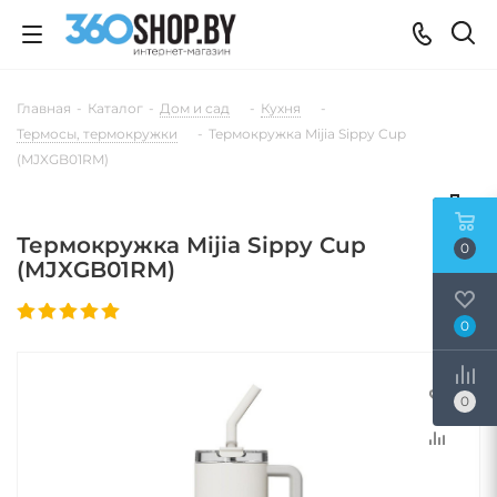
Главная
-
Каталог
-
Дом и сад
-
Кухня
-
Термосы, термокружки
-
Термокружка Mijia Sippy Cup
(MJXGB01RM)
Термокружка Mijia Sippy Cup
0
(MJXGB01RM)
0
0