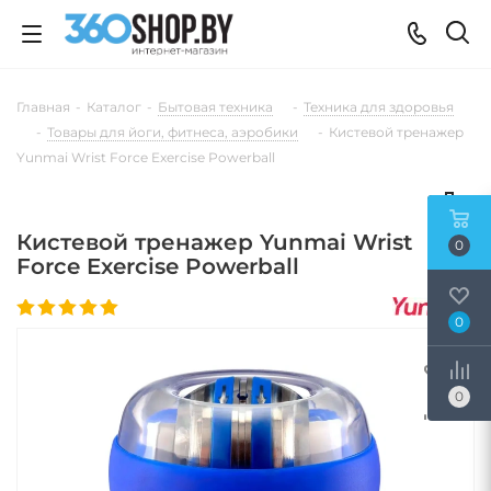
Главная
-
Каталог
-
Бытовая техника
-
Техника для здоровья
-
Товары для йоги, фитнеса, аэробики
-
Кистевой тренажер
Yunmai Wrist Force Exercise Powerball
Кистевой тренажер Yunmai Wrist
0
Force Exercise Powerball
0
0