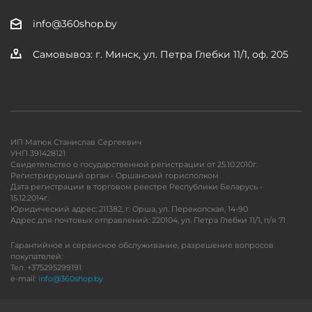
info@360shop.by
Самовывоз: г. Минск, ул. Петра Глебки 11/1, оф. 205
ИП Матюк Станислав Сергеевич
УНП 391428121
Свидетельство о государственной регистрации от 25.10.2010г.
Регистрирующий орган - Оршанский горисполком
Дата регистрации в торговом реестре Республики Беларусь -
15.12.2014г.
Юридический адрес: 211382, г. Орша, ул. Перекопская, 14-90
Адрес для почтовых отправлений: 220104, ул. Петра Глебки 11/1, п/я 71
Гарантийное и сервисное обслуживание, разрешение вопросов
покупателей:
Тел. +375295299191
e-mail:
info@360shop.by