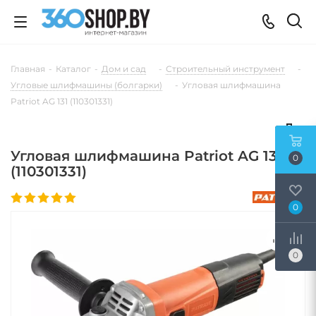
Главная
-
Каталог
-
Дом и сад
-
Строительный инструмент
-
Угловые шлифмашины (болгарки)
-
Угловая шлифмашина
Patriot AG 131 (110301331)
Угловая шлифмашина Patriot AG 131
0
(110301331)
0
0