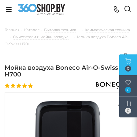
Главная
-
Каталог
-
Бытовая техника
-
Климатическая техника
-
Очистители и мойки воздуха
-
Мойка воздуха Boneco Air-
O-Swiss H700
Мойка воздуха Boneco Air-O-Swiss
0
H700
0
0