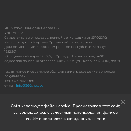
ИП Матюк Станислав Сергеевич
УНП 391428121
Свидетельство о государственной регистрации от 25.10.2010г.
Регистрирующий орган - Оршанский горисполком
Дата регистрации в торговом реестре Республики Беларусь -
15.12.2014г.
Юридический адрес: 211382, г. Орша, ул. Перекопская, 14-90
Адрес для почтовых отправлений: 220104, ул. Петра Глебки 11/1, п/я 71
Гарантийное и сервисное обслуживание, разрешение вопросов
покупателей:
Тел. +375295299191
e-mail:
info@360shop.by
Версия для печати
Сайт использует файлы cookie. Просматривая этот сайт,
вы соглашаетесь с условиями использования файлов
cookie и политикой конфиденциальности