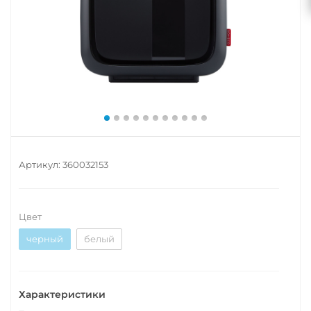
Артикул:
360032153
Цвет
черный
белый
Характеристики