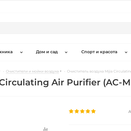
хника
Дом и сад
Спорт и красота
-
Очистители и мойки воздуха
-
Очиститель воздуха Mijia Circulatin
irculating Air Purifier (AC-
А