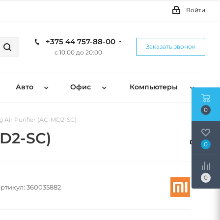
Войти
+375 44 757-88-00
Заказать звонок
с 10:00 до 20:00
Авто
Офис
Компьютеры
0
g Air Purifier (AC-MD2-SC)
MD2-SC)
0
0
ртикул:
360035882