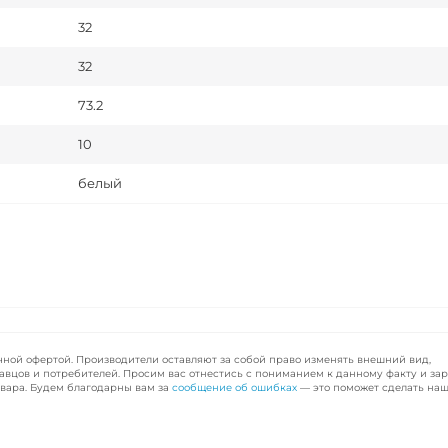
32
32
73.2
10
белый
чной офертой. Производители оставляют за собой право изменять внешний вид,
авцов и потребителей. Просим вас отнестись с пониманием к данному факту и за
вара. Будем благодарны вам за
сообщение об ошибках
— это поможет сделать наш