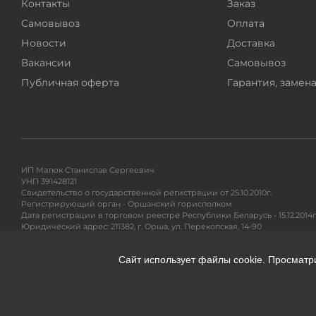
Контакты
Заказ
Самовывоз
Оплата
Новости
Доставка
Вакансии
Самовывоз
Публичная оферта
Гарантия, замена
ИП Матюк Станислав Сергеевич
УНП 391428121
Свидетельство о государственной регистрации от 25.10.2010г.
Регистрирующий орган - Оршанский горисполком
Дата регистрации в торговом реестре Республики Беларусь - 15.12.2014г
Юридический адрес: 211382, г. Орша, ул. Перекопская, 14-90
Адрес для почтовых отправлений: 220104, ул. Петра Глебки 11/1, п/я 71
Сайт использует файлы cookie. Просматр
Гарантийное и сервисное обслуживание, разрешение вопросов покупа
Тел. +375295299191
e-mail:
info@360shop.by