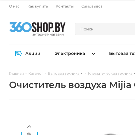
О нас
Как купить
Контакты
Самовывоз
Акции
Электроника
Бытовая те
Главная
-
Каталог
-
Бытовая техника
-
Климатическая техника
Очиститель воздуха Mijia C