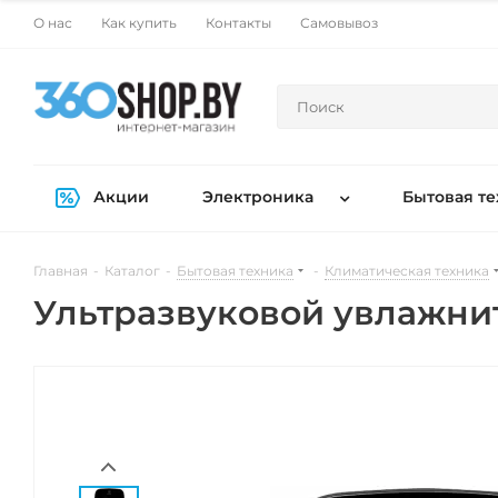
О нас
Как купить
Контакты
Самовывоз
Акции
Электроника
Бытовая те
Главная
-
Каталог
-
Бытовая техника
-
Климатическая техника
Ультразвуковой увлажнит