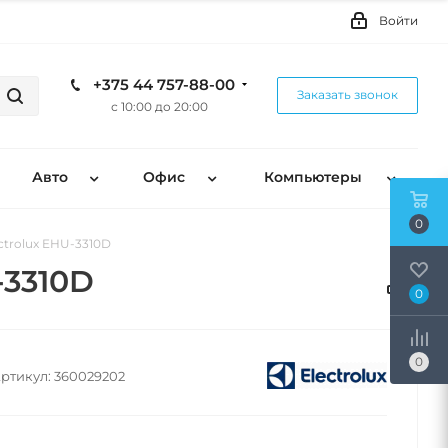
Войти
+375 44 757-88-00
Заказать звонок
с 10:00 до 20:00
Авто
Офис
Компьютеры
0
ctrolux EHU-3310D
-3310D
0
0
ртикул:
360029202