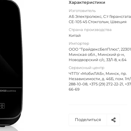
Характеристики
Изготовитель
АБ Электролюкс, С:т Герансгата
СЕ-105 45 Стокгольм, Швеция
Страна производства
Китай
Импортер
ООО "ТрайдексБелПлюс", 223016
Минская обл., Минский р-н,
Новодворский с/с, 33/1-8, к.64
Сервисный центр
ЧТПУ «МобиЛАБ», Минск, пр.
Независимости, д. 46Б, пом. 1Н/1,
288-10-08, +375 (29) 272-22-21, +37
66-69
Поделиться