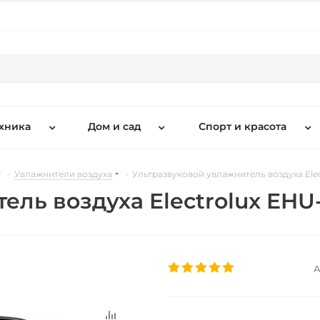
хника
Дом и сад
Спорт и красота
-
Увлажнители воздуха
-
Ультразвуковой увлажнитель воздуха Ele
ель воздуха Electrolux EHU
А