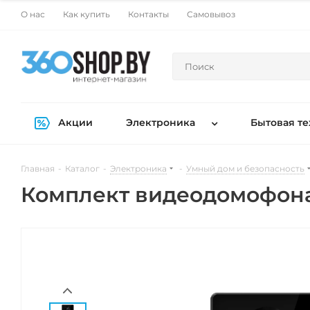
О нас
Как купить
Контакты
Самовывоз
Акции
Электроника
Бытовая те
Главная
-
Каталог
-
Электроника
-
Умный дом и безопасность
Комплект видеодомофона 