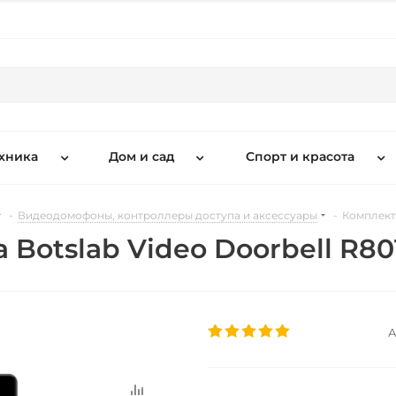
хника
Дом и сад
Спорт и красота
-
Видеодомофоны, контроллеры доступа и аксессуары
-
Комплект
Botslab Video Doorbell R80
А