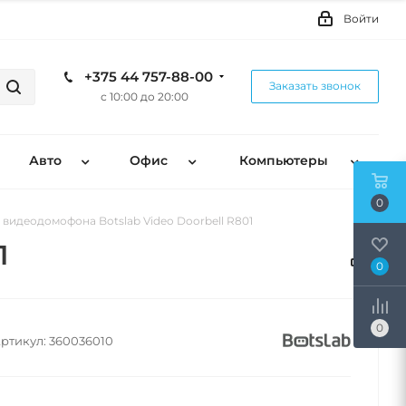
Войти
+375 44 757-88-00
Заказать звонок
с 10:00 до 20:00
Авто
Офис
Компьютеры
0
 видеодомофона Botslab Video Doorbell R801
1
0
0
ртикул:
360036010