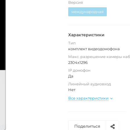
Версия
международная
Характеристики
Тип
комплект видеодомофона
Макс. разрешение камеры на
2304x1296
IP домофон
Да
Линейный аудиовход
Нет
Все характеристики
Поделиться