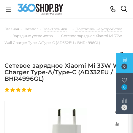
Главная
-
Каталог
-
Электроника
-
Портативные устройства
-
Зарядные устройства
-
Сетевое зарядное Xiaomi Mi 33W
Wall Charger Type-A/Type-C (AD332EU / BHR4996GL)
Сетевое зарядное Xiaomi Mi 33W Wall
0
Charger Type-A/Type-C (AD332EU /
BHR4996GL)
0
0