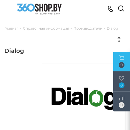
Главная
-
Справочная информация
-
Производители
-
Dialog
Dialog
0
0
0