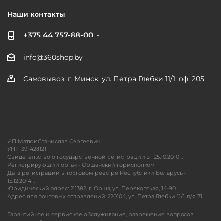
Наши контакты
+375 44 757-88-00
info@360shop.by
Самовывоз: г. Минск, ул. Петра Глебки 11/1, оф. 205
ИП Матюк Станислав Сергеевич
УНП 391428121
Свидетельство о государственной регистрации от 25.10.2010г.
Регистрирующий орган - Оршанский горисполком
Дата регистрации в торговом реестре Республики Беларусь -
15.12.2014г.
Юридический адрес: 211382, г. Орша, ул. Перекопская, 14-90
Адрес для почтовых отправлений: 220104, ул. Петра Глебки 11/1, п/я 71
Гарантийное и сервисное обслуживание, разрешение вопросов