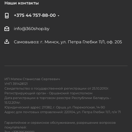
Наши контакты
+375 44 757-88-00
info@360shop.by
Самовывоз: г. Минск, ул. Петра Глебки 11/1, оф. 205
ИП Матюк Станислав Сергеевич
УНП 391428121
Свидетельство о государственной регистрации от 25.10.2010г.
Регистрирующий орган - Оршанский горисполком
Дата регистрации в торговом реестре Республики Беларусь -
15.12.2014г.
Юридический адрес: 211382, г. Орша, ул. Перекопская, 14-90
Адрес для почтовых отправлений: 220104, ул. Петра Глебки 11/1, п/я 71
Гарантийное и сервисное обслуживание, разрешение вопросов
покупателей: