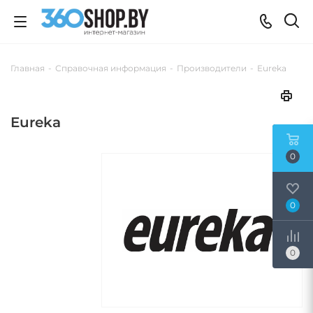
Главная
-
Справочная информация
-
Производители
-
Eureka
Eureka
0
0
0