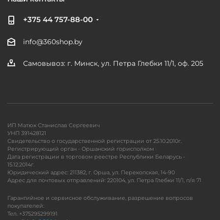
+375 44 757-88-00
info@360shop.by
Самовывоз: г. Минск, ул. Петра Глебки 11/1, оф. 205
ИП Матюк Станислав Сергеевич
УНП 391428121
Свидетельство о государственной регистрации от 25.10.2010г.
Регистрирующий орган - Оршанский горисполком
Дата регистрации в торговом реестре Республики Беларусь -
15.12.2014г.
Юридический адрес: 211382, г. Орша, ул. Перекопская, 14-90
Адрес для почтовых отправлений: 220104, ул. Петра Глебки 11/1, п/я 71
Гарантийное и сервисное обслуживание, разрешение вопросов
покупателей:
Тел. +375295299191