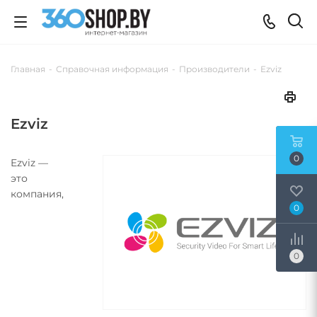
Главная
-
Справочная информация
-
Производители
-
Ezviz
Ezviz
0
Ezviz —
это
компания,
0
0