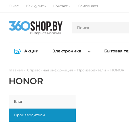
О нас
Как купить
Контакты
Самовывоз
Акции
Электроника
Бытовая те
Главная
-
Справочная информация
-
Производители
-
HONOR
HONOR
Блог
Производители