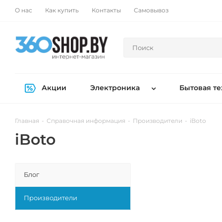
О нас
Как купить
Контакты
Самовывоз
Акции
Электроника
Бытовая те
Главная
-
Справочная информация
-
Производители
-
iBoto
iBoto
Блог
Производители