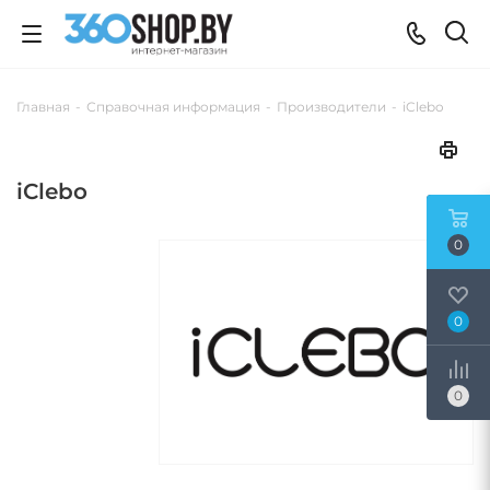
Главная
-
Справочная информация
-
Производители
-
iClebo
iClebo
0
0
0