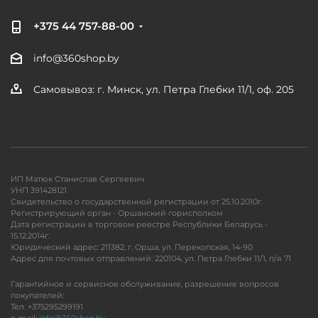
+375 44 757-88-00
info@360shop.by
Самовывоз: г. Минск, ул. Петра Глебки 11/1, оф. 205
ИП Матюк Станислав Сергеевич
УНП 391428121
Свидетельство о государственной регистрации от 25.10.2010г.
Регистрирующий орган - Оршанский горисполком
Дата регистрации в торговом реестре Республики Беларусь -
15.12.2014г.
Юридический адрес: 211382, г. Орша, ул. Перекопская, 14-90
Адрес для почтовых отправлений: 220104, ул. Петра Глебки 11/1, п/я 71
Гарантийное и сервисное обслуживание, разрешение вопросов
покупателей:
Тел. +375295299191