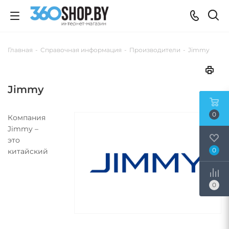
Главная
-
Справочная информация
-
Производители
-
Jimmy
Jimmy
0
Компания
Jimmy –
это
0
китайский
0