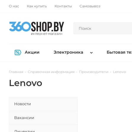
О нас
Как купить
Контакты
Самовывоз
Акции
Электроника
Бытовая те
Главная
-
Справочная информация
-
Производители
-
Lenovo
Lenovo
Новости
Вакансии
Лицензии