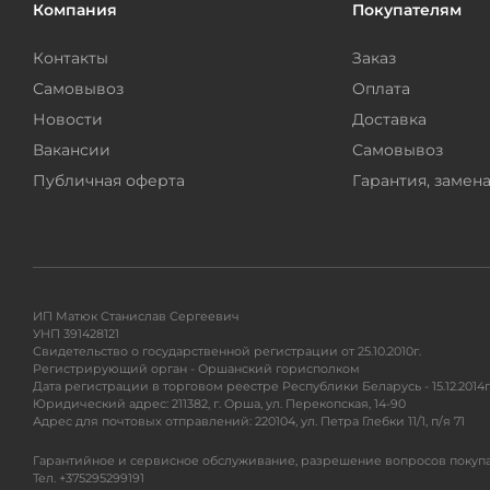
Компания
Покупателям
Контакты
Заказ
Самовывоз
Оплата
Новости
Доставка
Вакансии
Самовывоз
Публичная оферта
Гарантия, замена
ИП Матюк Станислав Сергеевич
УНП 391428121
Свидетельство о государственной регистрации от 25.10.2010г.
Регистрирующий орган - Оршанский горисполком
Дата регистрации в торговом реестре Республики Беларусь - 15.12.2014г
Юридический адрес: 211382, г. Орша, ул. Перекопская, 14-90
Адрес для почтовых отправлений: 220104, ул. Петра Глебки 11/1, п/я 71
Гарантийное и сервисное обслуживание, разрешение вопросов покупа
Тел. +375295299191