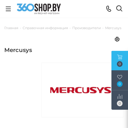
Главная
-
Справочная информация
-
Производители
-
Mercusys
Mercusys
0
0
0