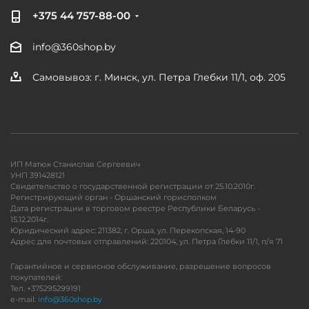
+375 44 757-88-00
info@360shop.by
Самовывоз: г. Минск, ул. Петра Глебки 11/1, оф. 205
ИП Матюк Станислав Сергеевич
УНП 391428121
Свидетельство о государственной регистрации от 25.10.2010г.
Регистрирующий орган - Оршанский горисполком
Дата регистрации в торговом реестре Республики Беларусь -
15.12.2014г.
Юридический адрес: 211382, г. Орша, ул. Перекопская, 14-90
Адрес для почтовых отправлений: 220104, ул. Петра Глебки 11/1, п/я 71
Гарантийное и сервисное обслуживание, разрешение вопросов
покупателей:
Тел. +375295299191
e-mail:
info@360shop.by