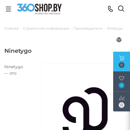
Главная
-
Справочная информация
-
Производители
-
Ninetygo
Ninetygo
0
Ninetygo
— это
0
0