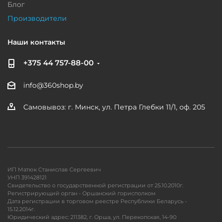
Блог
Производители
Наши контакты
+375 44 757-88-00
info@360shop.by
Самовывоз: г. Минск, ул. Петра Глебки 11/1, оф. 205
ИП Матюк Станислав Сергеевич
УНП 391428121
Свидетельство о государственной регистрации от 25.10.2010г.
Регистрирующий орган - Оршанский горисполком
Дата регистрации в торговом реестре Республики Беларусь -
15.12.2014г.
Юридический адрес: 211382, г. Орша, ул. Перекопская, 14-90